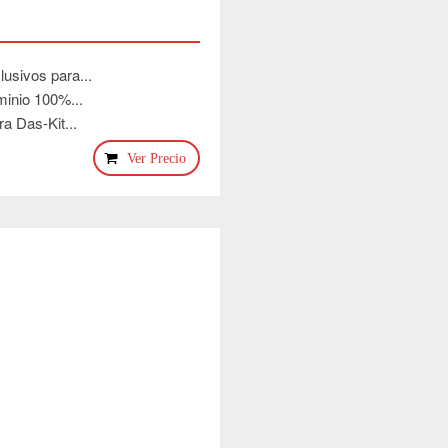
sivos para...
inio 100%...
 Das-Kit...
Ver Precio