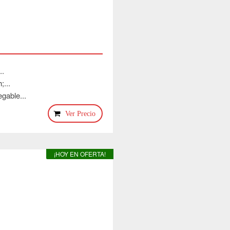
..
;...
gable...
Ver Precio
¡HOY EN OFERTA!