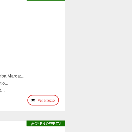
mba.Marca:...
io...
...
Ver Precio
¡HOY EN OFERTA!