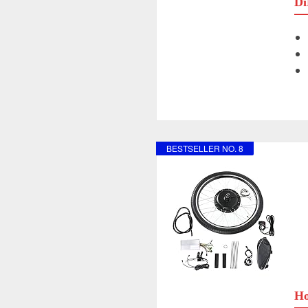
Di
BESTSELLER NO. 8
Ho