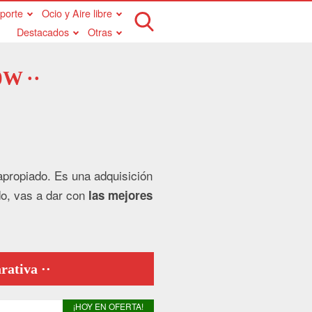
porte
Ocio y Aire libre
Destacados
Otras
00W
 apropiado. Es una adquisición
do, vas a dar con
las mejores
arativa
¡HOY EN OFERTA!