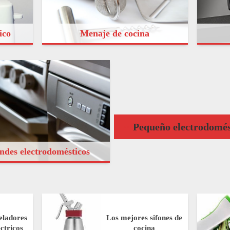
ico
Menaje de cocina
Pequeño electrodomés
ndes electrodomésticos
eladores
Los mejores sifones de
éctricos
cocina