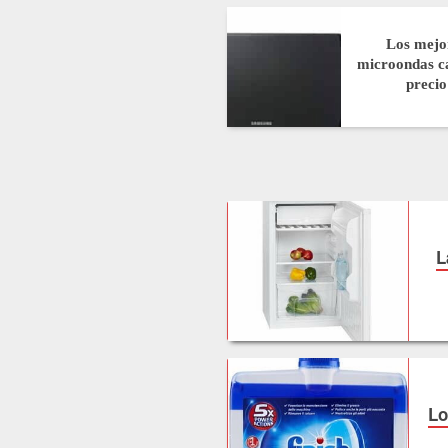
Los mejo
microondas ca
precio
L
Lo