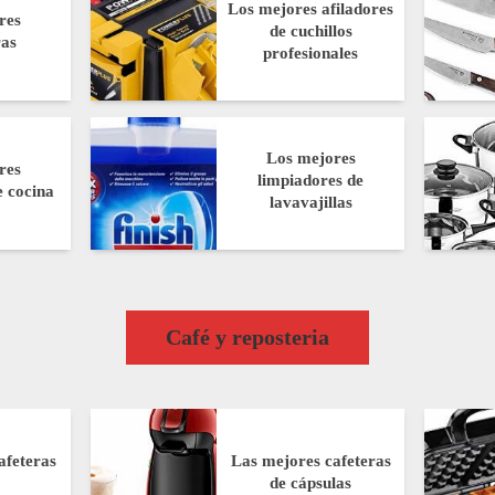
Los mejores afiladores
res
de cuchillos
ras
profesionales
Los mejores
res
limpiadores de
 cocina
lavavajillas
Café y reposteria
afeteras
Las mejores cafeteras
s
de cápsulas