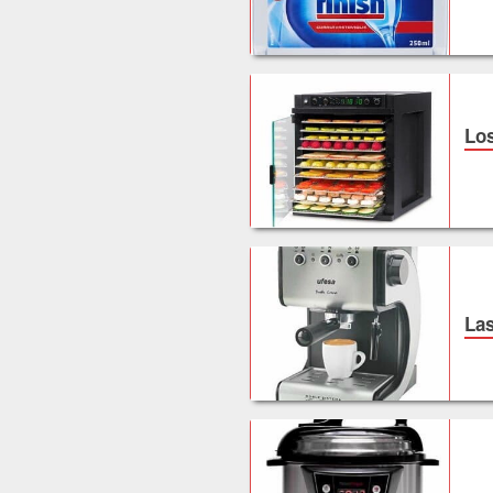
Los
Las