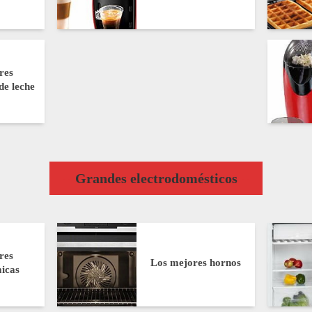
res
de leche
Grandes electrodomésticos
res
Los mejores hornos
micas