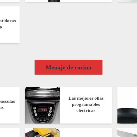
atidoras
o
Menaje de cocina
Las mejores ollas
ásculas
programables
as
eléctricas