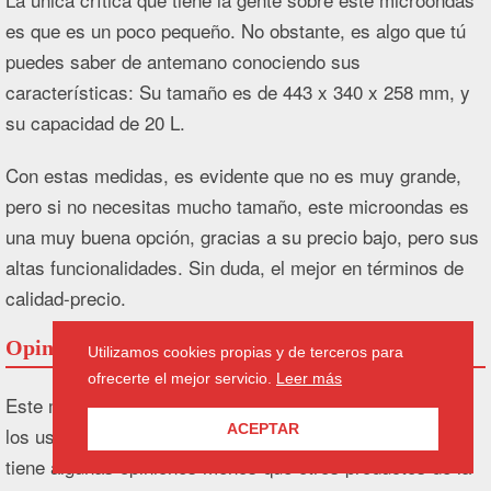
es que es un poco pequeño. No obstante, es algo que tú
puedes saber de antemano conociendo sus
características: Su tamaño es de 443 x 340 x 258 mm, y
su capacidad de 20 L.
Con estas medidas, es evidente que no es muy grande,
pero si no necesitas mucho tamaño, este microondas es
una muy buena opción, gracias a su precio bajo, pero sus
altas funcionalidades. Sin duda, el mejor en términos de
calidad-precio.
Opiniones microondas Samsung GE83X
Utilizamos cookies propias y de terceros para
ofrecerte el mejor servicio.
Leer más
Este microondas ya tiene un
en las notas de
4.5 sobre 5
ACEPTAR
los usuarios de Amazon, aunque hay que señalar que
tiene algunas opiniones menos que otros productos de la