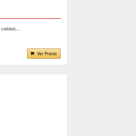
alidad,...
Ver Precio