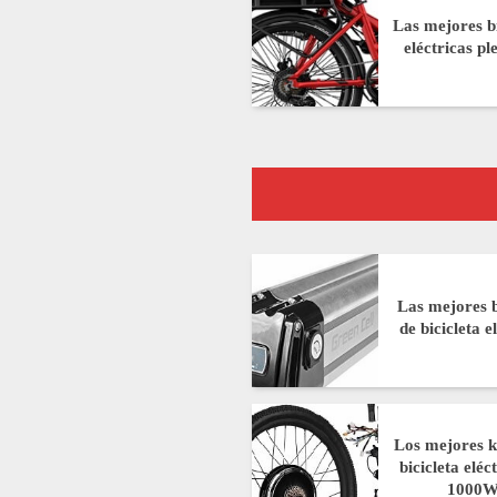
Las mejores bi
eléctricas pl
Las mejores b
de bicicleta e
Los mejores k
bicicleta eléc
1000