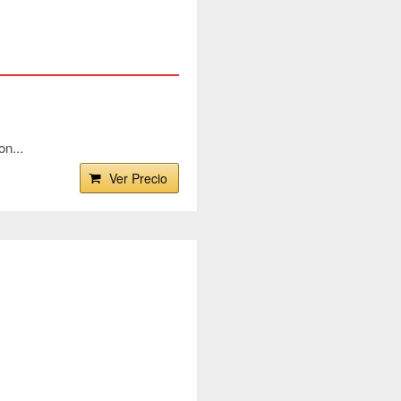
n...
Ver Precio