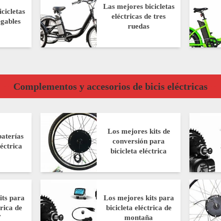
Las mejores bicicletas
cicletas
eléctricas de tres
egables
ruedas
Complementos y accesorios de bicis eléctricas
Los mejores kits de
aterías
conversión para
léctrica
bicicleta eléctrica
its para
Los mejores kits para
trica de
bicicleta eléctrica de
W
montaña