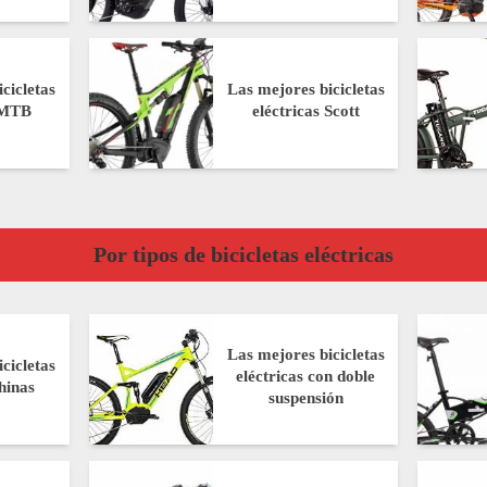
cicletas
Las mejores bicicletas
s MTB
eléctricas Scott
Por tipos de bicicletas eléctricas
Las mejores bicicletas
cicletas
eléctricas con doble
chinas
suspensión