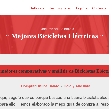
Belleza
Tecnología
Hogar
Cocina
Comprar online barato
Mejores Bicicletas Eléctricas
 mejores comparativas y análisis de Bicicletas Eléctr
Comprar Online Barato
Ocio y Aire libre
 aquí, seguro que es porque buscas una buena bicicleta eléc
 para ello. Hemos elaborado la mejor guía de compra al res