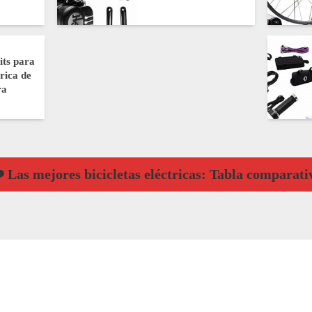
its para
trica de
ra
️ Las mejores bicicletas eléctricas: Tabla comparati