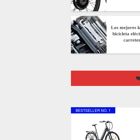
Los mejores k
bicicleta eléc
carrete
❤
BESTSELLER NO. 1