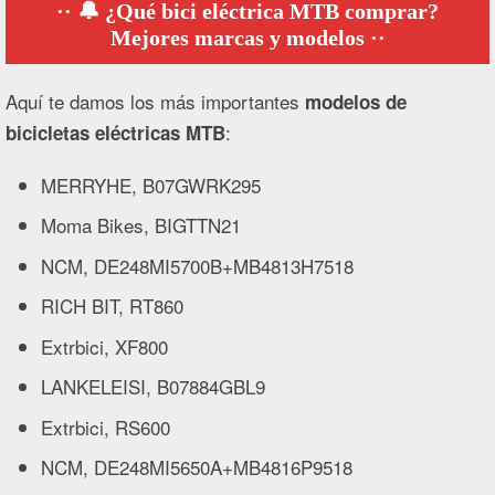
🔔 ¿Qué bici eléctrica MTB comprar?
Mejores marcas y modelos
Aquí te damos los más importantes
modelos de
:
bicicletas eléctricas MTB
MERRYHE, B07GWRK295
Moma Bikes, BIGTTN21
NCM, DE248MI5700B+MB4813H7518
RICH BIT, RT860
Extrbici, XF800
LANKELEISI, B07884GBL9
Extrbici, RS600
NCM, DE248MI5650A+MB4816P9518