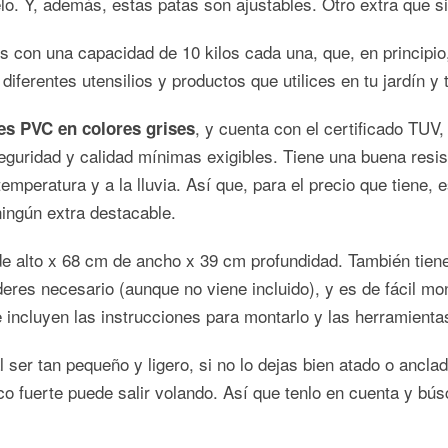
elo. Y, además, estas patas son ajustables. Otro extra que s
es con una capacidad de 10 kilos cada una, que, en principi
diferentes utensilios y productos que utilices en tu jardín y 
, y cuenta con el certificado TUV
 es PVC en colores grises
guridad y calidad mínimas exigibles. Tiene una buena resiste
emperatura y a la lluvia. Así que, para el precio que tiene,
ningún extra destacable.
 alto x 68 cm de ancho x 39 cm profundidad. También tien
deres necesario (aunque no viene incluido), y es de fácil m
se incluyen las instrucciones para montarlo y las herramienta
l ser tan pequeño y ligero, si no lo dejas bien atado o ancl
o fuerte puede salir volando. Así que tenlo en cuenta y bús