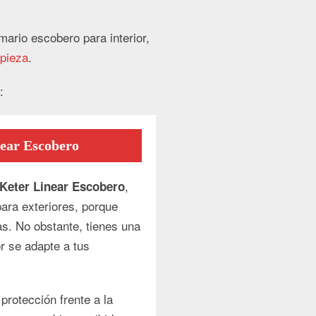
rmario escobero para interior,
mpieza
.
:
near Escobero
,
Keter Linear Escobero
para exteriores, porque
as. No obstante, tienes una
or se adapte a tus
protección frente a la